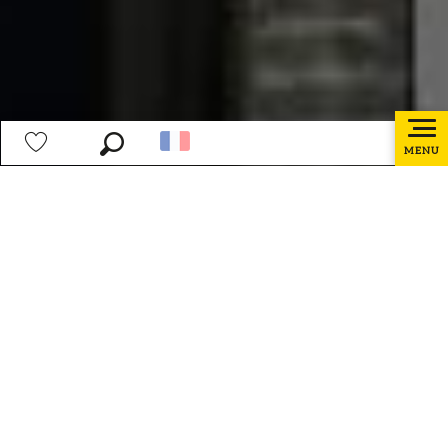
MENU
Recherche
Voir les favoris
Accueil
Préparer mon séjour
Les bureaux d’information touristique
Bureau de Cassel
Bureau d’information touristique de Cassel
Ajouter aux f