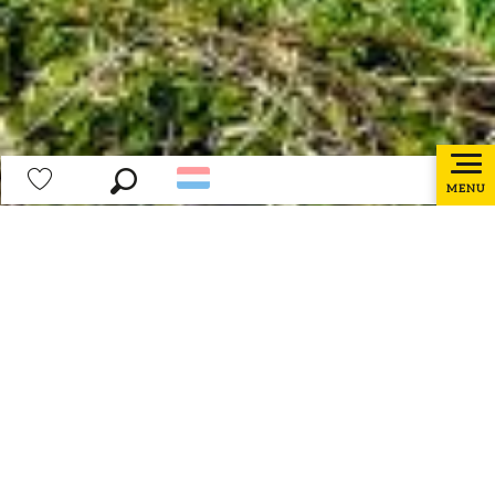
MENU
Zoek op
Voir les favoris
Home page
Live
Weer
Weer