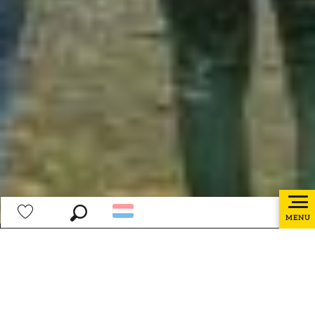
MENU
Zoek op
Voir les favoris
Home page
Jou wensen
Ajouter a
Jou wensen