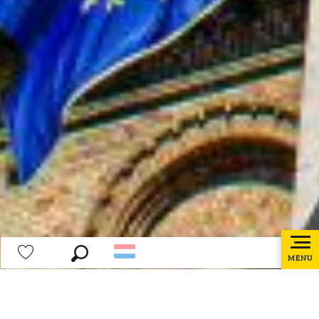
MENU
Zoek op
Voir les favoris
Home page
Mijn verblijf voorbereiden
Toeristische informatiebureaus
Bailleul Toeristisch Informatiebureau