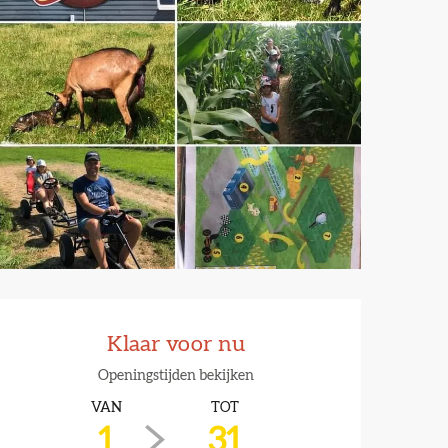
Openingstijden en contactg
Klaar voor nu
Openingstijden bekijken
VAN
TOT
1
31