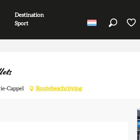
Destination
Sport
Zoek op
Voir l
lets
ie-Cappel
Routebeschrijving