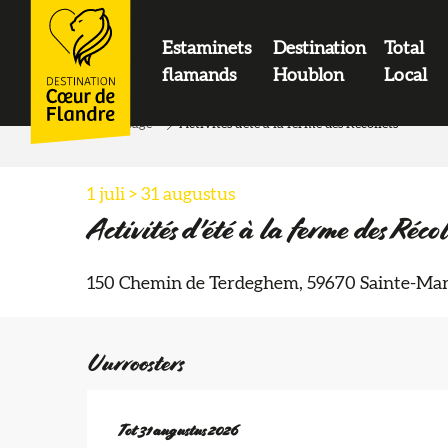
contenu
principal
Estaminets
Destination
Total
LOGO
flamands
Houblon
Local
Home page
Activités d'été à la ferme des Récollets
1 juli > 31 augustus
Activités d'été à la ferme des Récol
150 Chemin de Terdeghem, 59670 Sainte-Mar
Uurroosters
Vanaf
Tot
31 augustus 2026
1 juli 2026
tot
31 augustus 2026