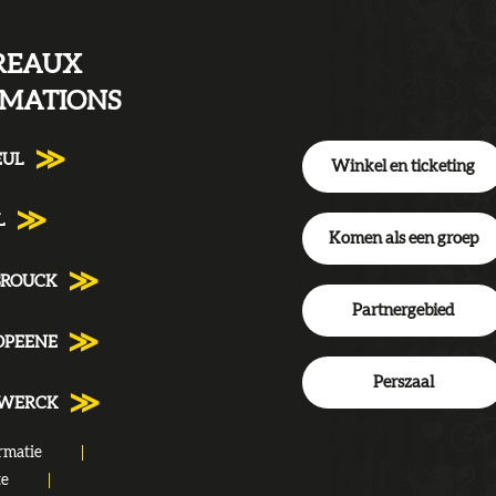
REAUX
RMATIONS
EUL
Winkel en ticketing
L
Komen als een groep
BROUCK
Partnergebied
DPEENE
Perszaal
NWERCK
rmatie
te