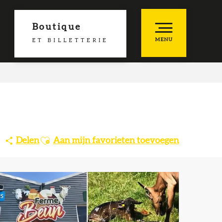
Boutique
MENU
ET BILLETTERIE
es favoris
Ajouter aux favoris
Delen
Aan mijn favorieten toevoegen