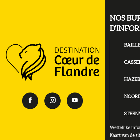
NOS BU
D'INFO
BAILL
CASSE
HAZE
NOOR
STEE
Wettelijke info
Kaart van de si