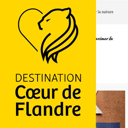
Home page
Atelier d'art plastique au Musée de Flandre : imprimer la nature
Zondag 16 augustus van 15:30 tot 17:00
Atelier d'art plastique au Musée de Flandre : imprimer la
nature
26 Grand' Place, 59670 Cassel
LOGO
Routebeschrijving
Ajouter aux favoris
Delen