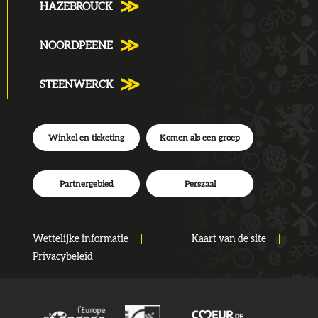
HAZEBROUCK
NOORDPEENE
STEENWERCK
Winkel en ticketing
Komen als een groep
Partnergebied
Perszaal
Wettelijke informatie
Kaart van de site
Privacybeleid