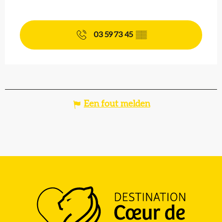
03 59 73 45
▒▒
Een fout melden