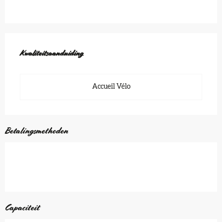
Dienstverlening
Kwaliteitsaanduiding
Kwaliteitsaanduiding
Accueil Vélo
Betalingsmethoden
Capaciteit