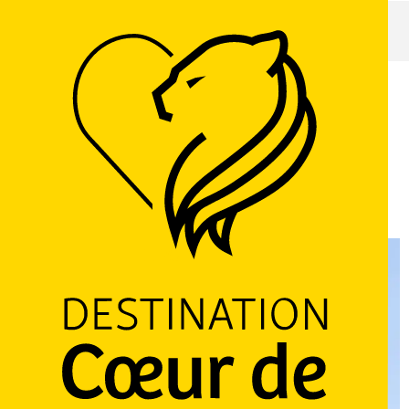
Home page
Belle Hôtel
Belle Hôtel
19 rue de Lille, 59270 Bailleul
Routebeschrijving
Ajouter aux favoris
Delen
LOGO