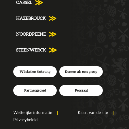
CASSEL
HAZEBROUCK
NOORDPEENE
STEENWERCK
Winkel en ticketing
Komen als een groep
Partnergebied
Perszaal
Wettelijke informatie
Kaart van de site
Privacybeleid