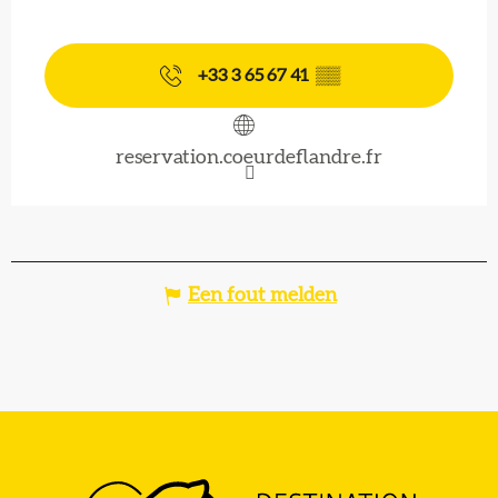
+33 3 65 67 41
▒▒
reservation.coeurdeflandre.fr
Een fout melden