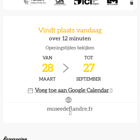
Openingstijden en contactgegevens
Vindt plaats vandaag
over 12 minuten
Openingstijden bekijken
VAN
TOT
28
27
MAART
SEPTEMBER
Voeg toe aan Google Calendar
museedeflandre.fr
Reservering