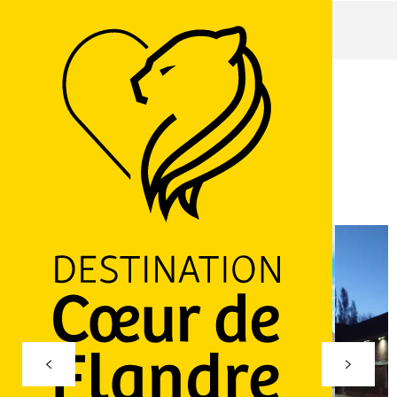
Home page
Gîtes du Bloemstraete
Gîtes du Bloemstraete
1 Rue de Bloem Straete, 59173 Renescure
Routebeschrijving
Ajouter aux favoris
Delen
LOGO