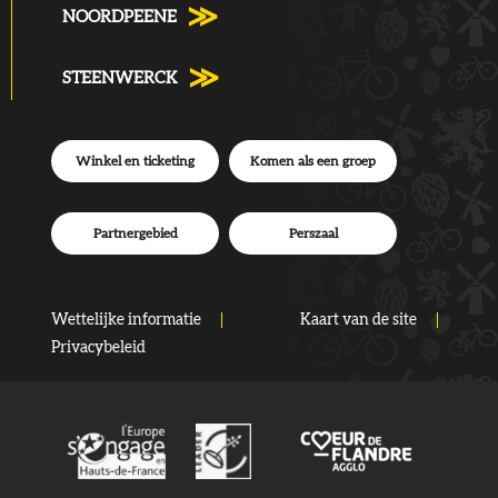
NOORDPEENE
STEENWERCK
Winkel en ticketing
Komen als een groep
Partnergebied
Perszaal
Wettelijke informatie
Kaart van de site
Privacybeleid