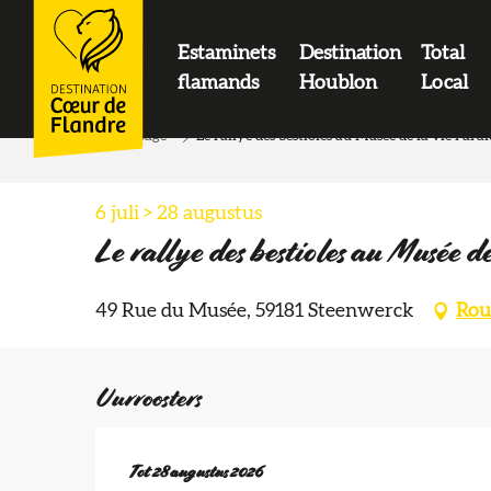
contenu
principal
Estaminets
Destination
Total
LOGO
flamands
Houblon
Local
Home page
Le rallye des bestioles au Musée de la vie rural
6 juli > 28 augustus
Le rallye des bestioles au Musée de
49 Rue du Musée, 59181 Steenwerck
Rou
Uurroosters
Vanaf
Tot
28 augustus 2026
6 juli 2026
tot
28 augustus 2026