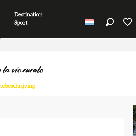
Destination
Sport
Zoek op
Voir l
e
 la vie rurale
tebeschrijving