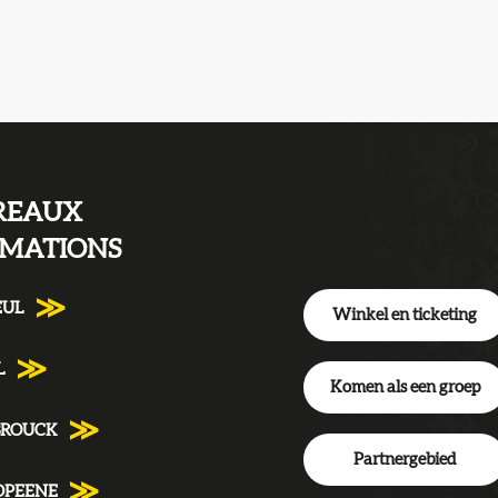
REAUX
RMATIONS
EUL
Winkel en ticketing
L
Komen als een groep
BROUCK
Partnergebied
DPEENE