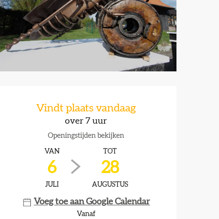
Openingstijden en contactg
Vindt plaats vandaag
over 7 uur
Openingstijden bekijken
VAN
TOT
6
28
JULI
AUGUSTUS
Voeg toe aan Google Calendar
Vanaf