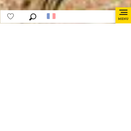
MENU
Recherche
Voir les favoris
Accueil
Préparer mon séjour
Les bureaux d’information touristique
Bureau de Bailleul
Bureau d’information touristique de Bailleul
Ajouter aux f
Téléphone
03 65 67 10 17