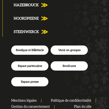
HAZEBROUCK
NOORDPEENE
STEENWERCK
Boutique et Billetterie
Venir en groupes
Espace partenaires
Brochures
Espace presse
Mentions légales
Politique de confidentialité
Gestion du consentement
Plan du site