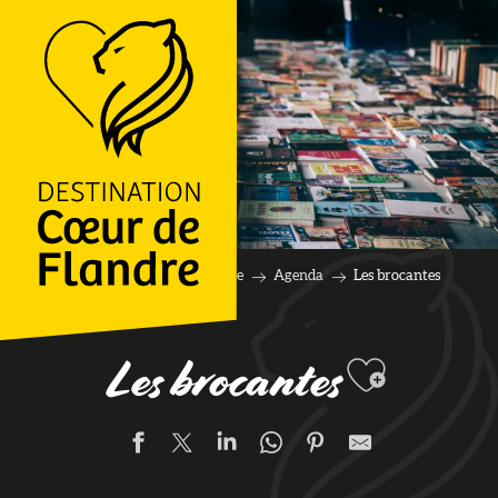
LOGO
Accueil
A faire sur place
Agenda
Les brocantes
Ajouter 
Les brocantes