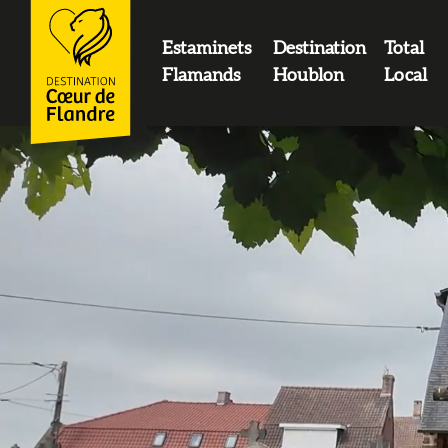
contenu
principal
Estaminets
Destination
Total
LOGO
Flamands
Houblon
Local