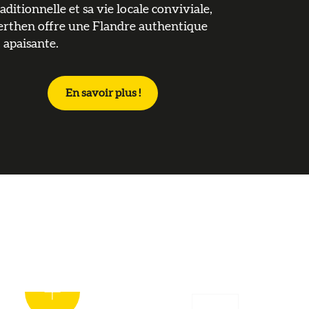
raditionnelle et sa vie locale conviviale,
erthen offre une Flandre authentique
t apaisante.
En savoir plus !
Cliquez ici pour lire la suite