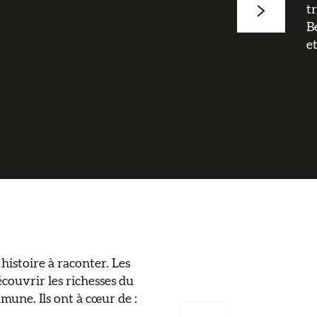
t
B
e
histoire à raconter. Les
écouvrir les richesses du
mune. Ils ont à cœur de :