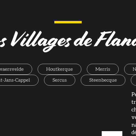
s Villages de Flan
waersvelde
Houtkerque
Merris
N
nt-Jans-Cappel
Sercus
Steenbecque
P
t
c
v
n
d