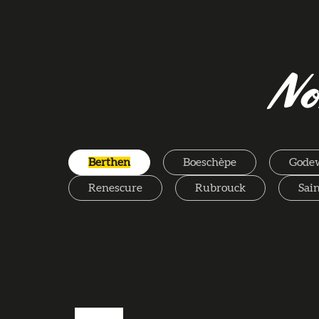
No
Berthen
Boeschèpe
Gode
Renescure
Rubrouck
Sai