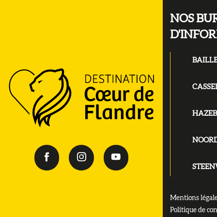
NOS BU
D'INFO
BAILL
CASSE
HAZE
NOOR
STEE
Mentions légal
Politique de con