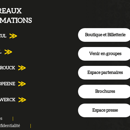
REAUX
RMATIONS
Boutique et Billetterie
EUL
L
Venir en groupes
BROUCK
Espace partenaires
DPEENE
Brochures
NWERCK
Espace presse
es
fidentialité