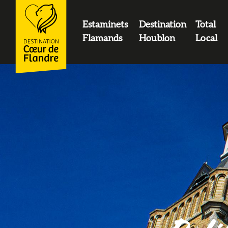
contenu
principal
Estaminets
Destination
Total
LOGO
Flamands
Houblon
Local