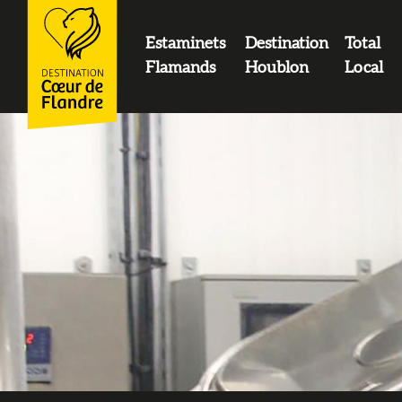
contenu
principal
Estaminets
Destination
Total
LOGO
Flamands
Houblon
Local