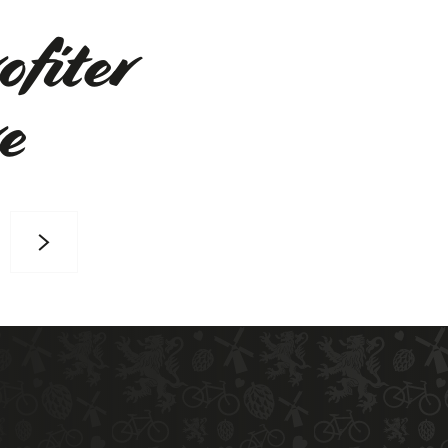
ofiter
e
Produits du terroir et artisanat