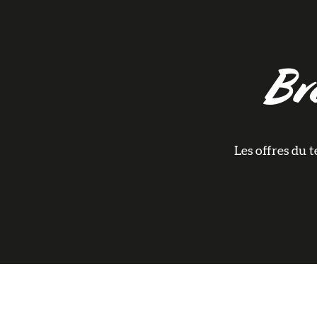
Bra
Les offres du t
Brasserie 3 Monts
Brasserie Bellenaert
Brasserie THIRIEZ