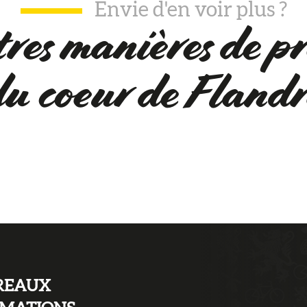
Envie d'en voir plus ?
res manières de pr
du coeur de Flandr
A visiter
REAUX