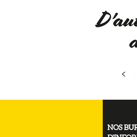
Brasserie du Mont Cassel
D'aut
Brasserie du Pays Flamand - brasserie spontanerie
Ferme Beck
NOS BU