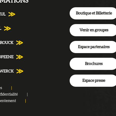
RMATIONS
Boutique et Billetterie
EUL
L
Venir en groupes
BROUCK
Espace partenaires
DPEENE
Brochures
NWERCK
Espace presse
es
fidentialité
sentement