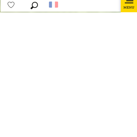
MENU
Recherche
Voir les favoris
Accueil
Brochures
Ajouter aux favo
Brochures
Nos éditions 2026
Il est temps de laisser son côté dépotjeur