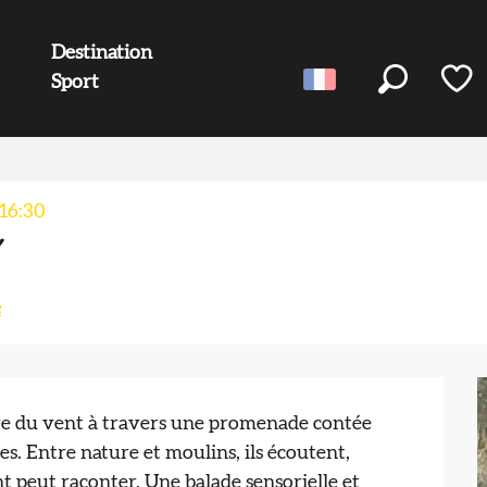
Destination
Sport
Recherc
Voir l
 16:30
e
tre du vent à travers une promenade contée 
es. Entre nature et moulins, ils écoutent, 
t peut raconter. Une balade sensorielle et 