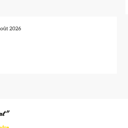
août 2026
nt"
ndre