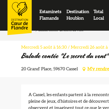
contenu
principal
Estaminets
Destination
Total
LOGO
Flamands
Houblon
Local
Accueil
Balade contée "Le secret du vent"
Mercredi 5 août à 16:30 / Mercredi 26 août à
Balade contée "Le secret du vent"
20 Grand' Place, 59670 Cassel
M'y rendr
Description
A Cassel, les enfants partent à la rencon
pleine de jeux, d'histoires et de découvert
observent et imaginent tout ce que le ven