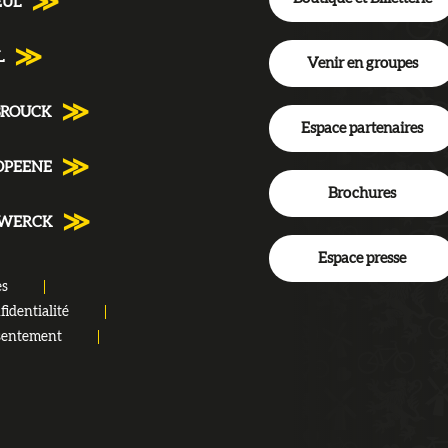
EUL
L
Venir en groupes
BROUCK
Espace partenaires
DPEENE
Brochures
NWERCK
Espace presse
es
fidentialité
sentement