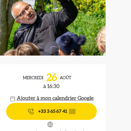
Ouverture et coordonnées
26
MERCREDI
AOÛT
à 16:30
Ajouter à mon calendrier Google
+33 3 65 67 41
▒▒