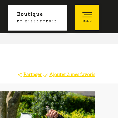
Boutique
MENU
ET BILLETTERIE
he
es favoris
Ajouter aux favoris
Partager
Ajouter à mes favoris