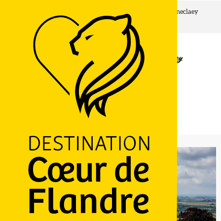
Accueil
Les lundis du CHIC : découverte de la rue Moeneclaey
Lundi 17 août à 17:00
Les lundis du CHIC : découverte de la rue Moeneclaey
HISTORIQUE
PATRIMOINE
VISITE GUIDÉE
23 Grand' Place, 59670 Cassel
M'y rendre
LOGO
Ajouter aux favoris
Partager