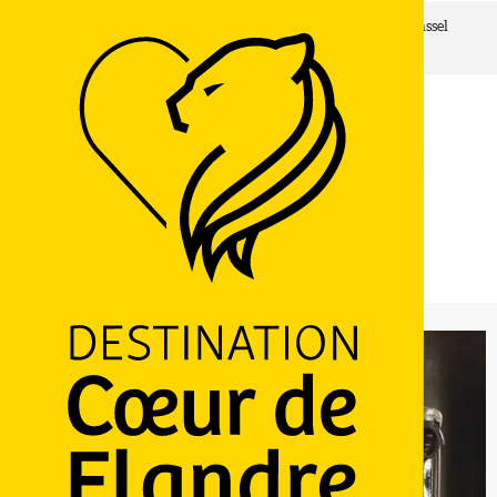
Accueil
Les lundis du CHIC : le patrimoine brassicole de Cassel
Lundi 10 août à 17:00
Les lundis du CHIC : le patrimoine brassicole de Cassel
BIÈRE - ZYTHOLOGIE
HISTORIQUE
PATRIMOINE
VISITE GUIDÉE
23 Grand' Place, 59670 Cassel
M'y rendre
Ajouter aux favoris
Partager
LOGO