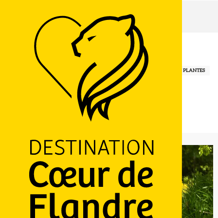
Accueil
Les merveilles du Conservatoire Botanique
Mercredi 26 août à 14:00
Les merveilles du Conservatoire Botanique
SPORTS ET LOISIRS DE PLEINE NATURE
ENVIRONNEMENT
FLEURS PLANTES
Chemin de l'Haendries, 59270 Bailleul
M'y rendre
Ajouter aux favoris
Partager
LOGO