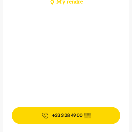
M'y rendre
+33 3 28 49 00
▒▒