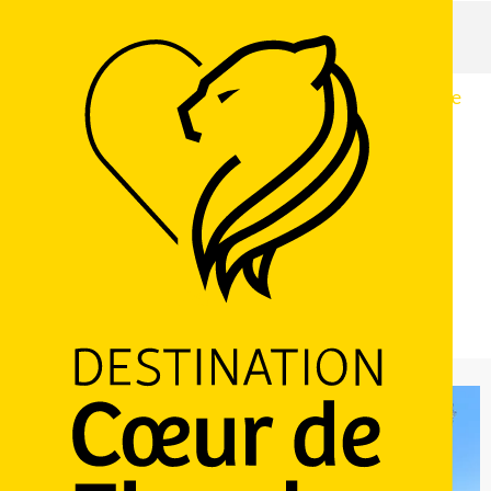
Accueil
Randonnée relaxation au coeur des Monts de Flandre
Samedi 8 août de 10:00 à 12:00 / Lundi 7 septembre
de 14:00 à 16:00
Randonnée relaxation au coeur des Monts de Flandre
SPORTS ET LOISIRS DE PLEINE NATURE
RANDONNÉE
SORTIE NATURE
2470 Route du Mont des Cats, 59270
Godewaersvelde
M'y rendre
LOGO
Ajouter aux favoris
Partager