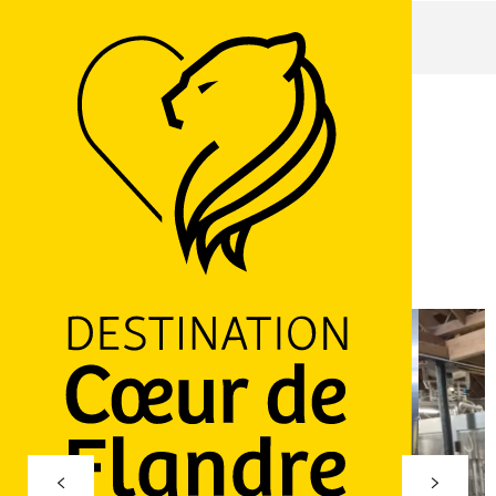
Accueil
Brasserie du Mont Cassel
Brasserie du Mont Cassel
PRODUITS LOCAUX
BIÈRES
PRODUITS DU TERROIR
340 Route de Dunkerque, 59670 Cassel
M'y rendre
Ajouter aux favoris
Partager
LOGO