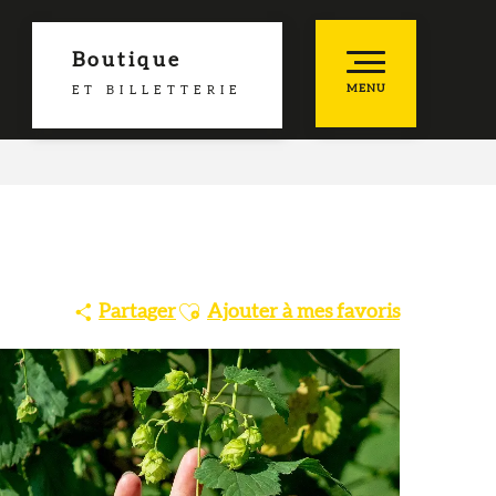
Boutique
MENU
ET BILLETTERIE
he
es favoris
Ajouter aux favoris
Partager
Ajouter à mes favoris