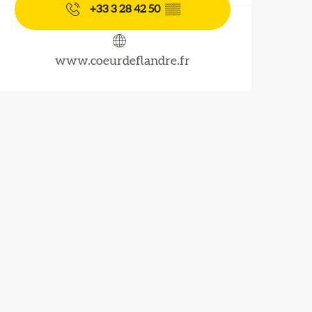
+33 3 28 42 50
▒▒
www.coeurdeflandre.fr