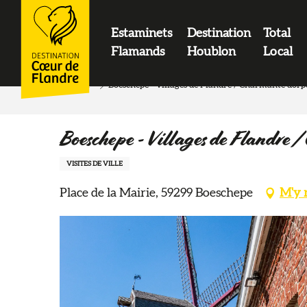
contenu
principal
Estaminets
Destination
Total
LOGO
Flamands
Houblon
Local
Accueil
Boeschepe - Villages de Flandre / Charmante dorp
Boeschepe - Villages de Flandre 
VISITES DE VILLE
Place de la Mairie, 59299 Boeschepe
M'y 