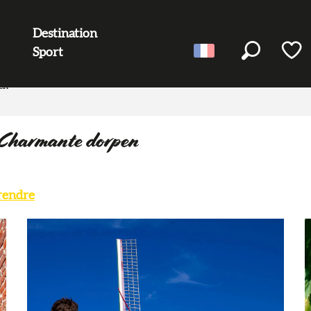
Destination
Sport
Recherc
Voir l
en
/ Charmante dorpen
rendre