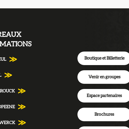
REAUX
RMATIONS
Boutique et Billetterie
EUL
L
Venir en groupes
BROUCK
Espace partenaires
DPEENE
Brochures
NWERCK