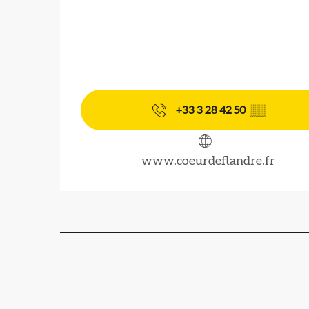
+33 3 28 42 50
▒▒
www.coeurdeflandre.fr