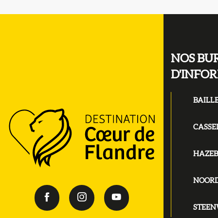
NOS BU
D'INFO
BAILL
CASSE
HAZE
NOOR
STEE