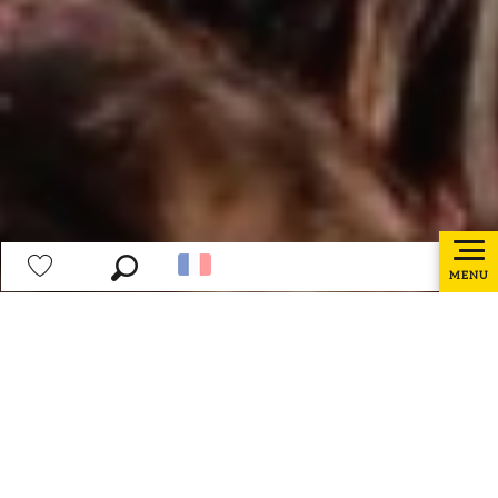
MENU
Recherche
Voir les favoris
Accueil
A faire sur place
Créons Vos Événements d’Entreprise Uniques !
Privatisation Guinguette 3 Monts
Découvrez l’expérience unique de privatiser la
Guinguette 3 Monts, nichée au cœur de la