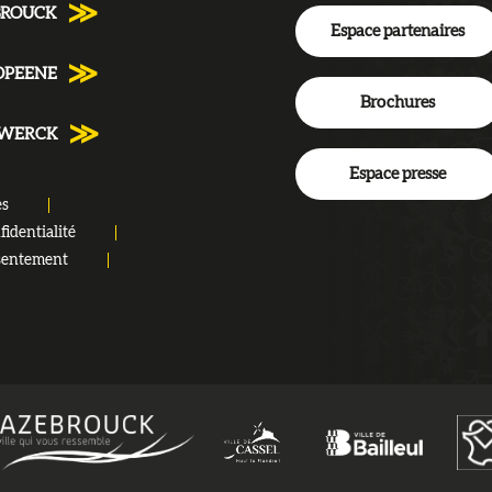
BROUCK
Espace partenaires
DPEENE
Brochures
NWERCK
Espace presse
es
fidentialité
sentement