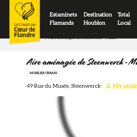
contenu
principal
Estaminets
Destination
Total
LOGO
Flamands
Houblon
Local
Accueil
Aire aménagée de Steenwerck - Musée
Aire aménagée de Steenwerck - M
MOBILIER URBAIN
49 Rue du Musée, Steenwerck
M'y rend