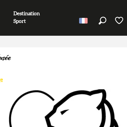
Destination
Sport
Recherc
Voir l
usée
re