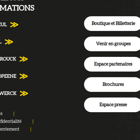
RMATIONS
Boutique et Billetterie
EUL
L
Venir en groupes
BROUCK
Espace partenaires
DPEENE
Brochures
NWERCK
Espace presse
es
fidentialité
sentement