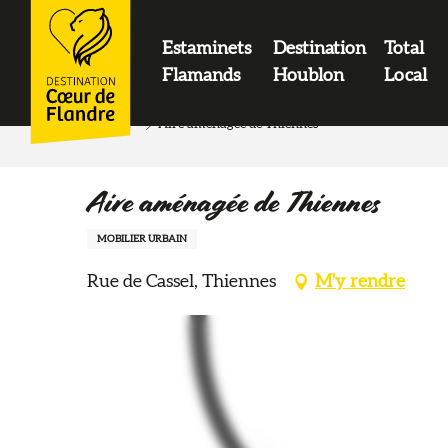
contenu
principal
Estaminets
Destination
Total
LOGO
Flamands
Houblon
Local
Accueil
Aire aménagée de Thiennes
Aire aménagée de Thiennes
MOBILIER URBAIN
Rue de Cassel, Thiennes
M'y rendre