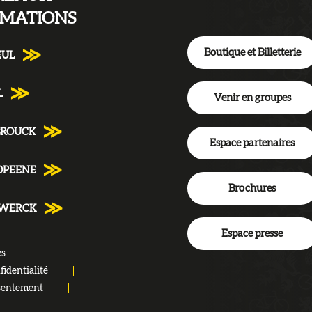
RMATIONS
Boutique et Billetterie
EUL
L
Venir en groupes
BROUCK
Espace partenaires
DPEENE
Brochures
NWERCK
Espace presse
es
fidentialité
sentement