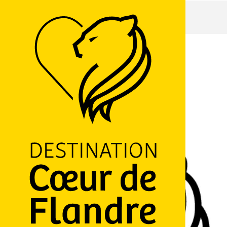
Accueil
Aire aménagée d'Hondeghem
Aire aménagée d'Hondeghem
MOBILIER URBAIN
Grande Place Grand Place, Hondeghem
M'y rendre
Ajouter aux favoris
Partager
LOGO