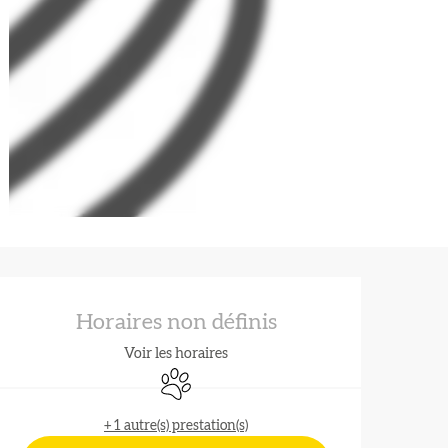
Ouverture et coordonnées
Horaires non définis
Voir les horaires
Animaux acceptés
+ 1 autre(s) prestation(s)