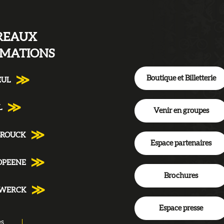
REAUX
RMATIONS
Boutique et Billetterie
EUL
L
Venir en groupes
BROUCK
Espace partenaires
DPEENE
Brochures
NWERCK
Espace presse
es