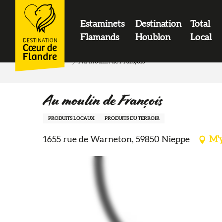
contenu
principal
Estaminets
Destination
Total
LOGO
Flamands
Houblon
Local
Accueil
Au moulin de François
Au moulin de François
PRODUITS LOCAUX
PRODUITS DU TERROIR
1655 rue de Warneton, 59850 Nieppe
M'