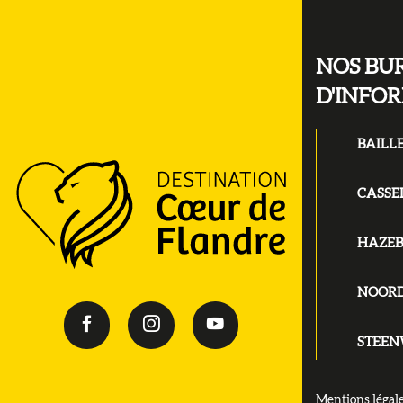
NOS BU
D'INFO
BAILL
CASSE
HAZE
NOOR
STEE
Mentions légal