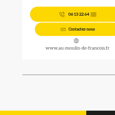
06 13 22 64
▒▒
Contactez-nous
www.au-moulin-de-francois.fr