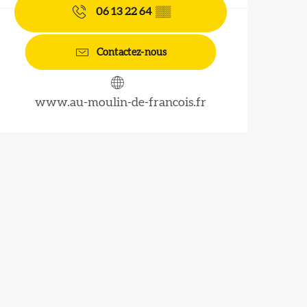
06 13 22 64
▒▒
Contactez-nous
www.au-moulin-de-francois.fr