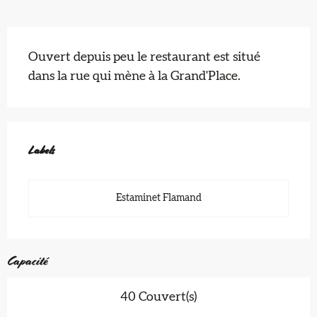
Description
Ouvert depuis peu le restaurant est situé 
dans la rue qui mène à la Grand'Place.
Offres de prestations
Labels
Labels
Estaminet Flamand
Capacité
40 Couvert(s)