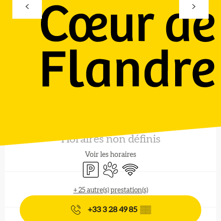
Ouverture et coordonnées
Horaires non définis
Voir les horaires
Parking
Animaux acceptés
WiFi
+ 25 autre(s) prestation(s)
+33 3 28 49 85
▒▒