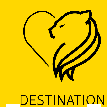
Accueil
Camping Le Bloemstraete
Camping Le Bloemstraete
CAMPING
1 rue Bloem Straete, 59173 Renescure
M'y rendre
Ajouter aux favoris
Partager
LOGO