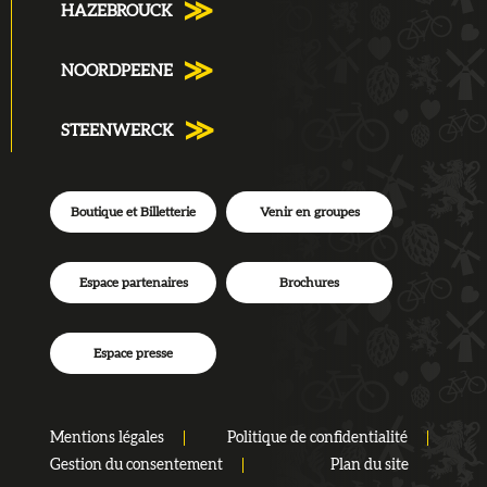
HAZEBROUCK
NOORDPEENE
STEENWERCK
Boutique et Billetterie
Venir en groupes
Espace partenaires
Brochures
Espace presse
Mentions légales
Politique de confidentialité
Gestion du consentement
Plan du site