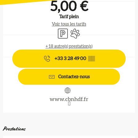
5,00 €
Tarif plein
Voir tous les tarifs
Parking
Animaux acceptés
+ 18 autre(s) prestation(s)
+33 3 28 49 00
▒▒
Contactez-nous
www.cbnhdf.fr
Prestations