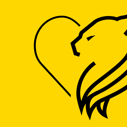
Accueil
Conservatoire botanique national des Hauts-de-France
Conservatoire botanique national des Hauts-de-France
PARCS ET JARDINS
PARC
ARBORETUM
JARDIN BOTANIQUE
JARDIN D'AGRÉMENT
CONSERVATOIRE
Hameau de Haendries, 59270 Bailleul
M'y rendre
Ajouter aux favoris
Partager
LOGO