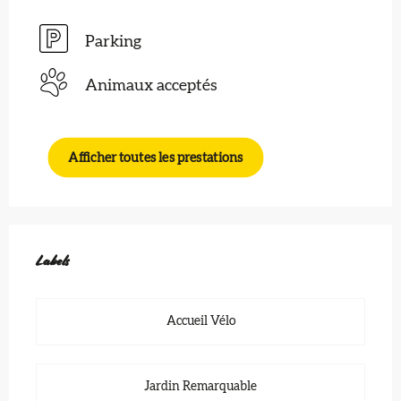
Parking
Animaux acceptés
Afficher toutes les prestations
Offres de prestations
Labels
Labels
Accueil Vélo
Jardin Remarquable