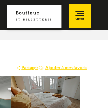
Boutique
MENU
ET BILLETTERIE
he
es favoris
Ajouter aux favoris
Partager
Ajouter à mes favoris