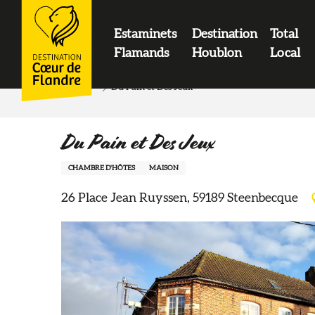
contenu
principal
Estaminets
Destination
Total
LOGO
Flamands
Houblon
Local
Accueil
Du Pain et Des Jeux
Du Pain et Des Jeux
CHAMBRE D'HÔTES
MAISON
26 Place Jean Ruyssen, 59189 Steenbecque