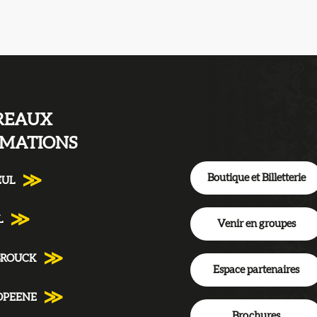
REAUX
RMATIONS
Boutique et Billetterie
EUL
L
Venir en groupes
BROUCK
Espace partenaires
DPEENE
Brochures