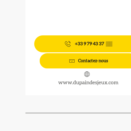
+33 9 79 43 37
▒▒
Contactez-nous
www.dupaindesjeux.com