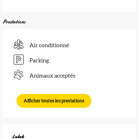
Prestations
Air conditionné
Parking
Animaux acceptés
Afficher toutes les prestations
Offres de prestations
Labels
Labels