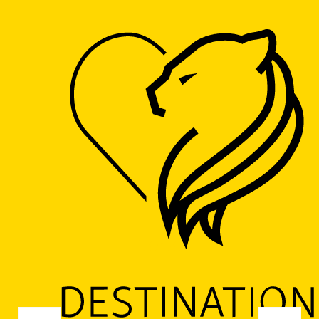
Accueil
Etangs des 3 fontaines
Etangs des 3 fontaines
RESTAURANT
AFTERWORK
BRASSERIE
CUISINE TRADITIONNELLE
SALON DE THÉ
Rue Chieux, 59270 Saint-Jans-Cappel
M'y rendre
Ajouter aux favoris
Partager
LOGO