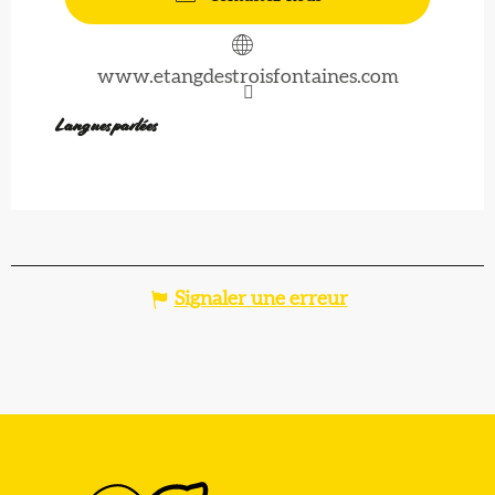
www.etangdestroisfontaines.com
Langues parlées
Langues parlées
Signaler une erreur