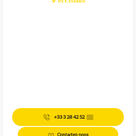
M'y rendre
+33 3 28 42 52
▒▒
Contactez-nous