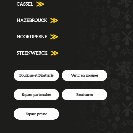
CASSEL
HAZEBROUCK
NOORDPEENE
STEENWERCK
Boutique et Billetterie
Venir en groupes
Espace partenaires
Brochures
Espace presse