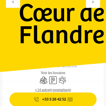
Ouverture et coordonnées
Horaires non définis
Voir les horaires
Air conditionné
Parking
Animaux acceptés
+ 14 autre(s) prestation(s)
+33 3 28 42 52
▒▒