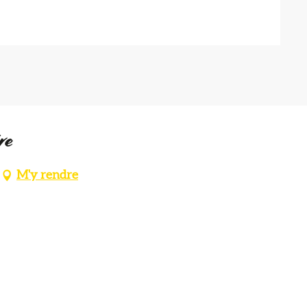
re
M'y rendre