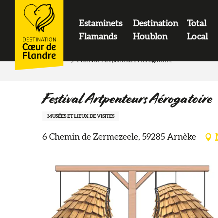
contenu
principal
Estaminets
Destination
Total
LOGO
Flamands
Houblon
Local
Accueil
Festival Artpenteurs Aérogatoire
Festival Artpenteurs Aérogatoire
MUSÉES ET LIEUX DE VISITES
6 Chemin de Zermezeele, 59285 Arnèke