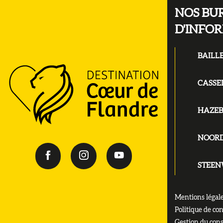
NOS BU
D'INFO
BAILL
CASSE
HAZE
NOOR
STEE
Mentions légal
Politique de con
Gestion du con