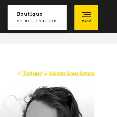
Boutique
MENU
ET BILLETTERIE
he
es favoris
Ajouter aux favoris
Partager
Ajouter à mes favoris