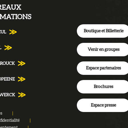
REAUX
RMATIONS
Boutique et Billetterie
EUL
L
Venir en groupes
BROUCK
Espace partenaires
DPEENE
Brochures
NWERCK
Espace presse
es
fidentialité
sentement