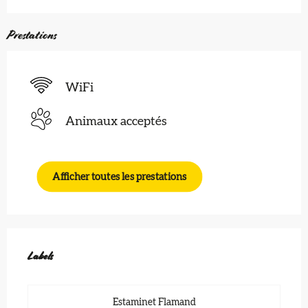
Prestations
WiFi
Animaux acceptés
Afficher toutes les prestations
Offres de prestations
Labels
Labels
Estaminet Flamand