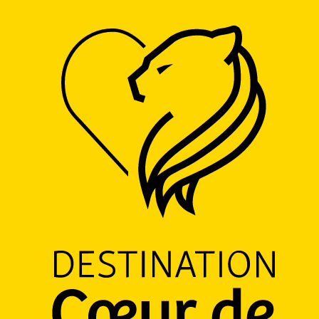
Accueil
Kerelshof II - estaminet de la fontaine
Kerelshof II - estaminet de la fontaine
ESTAMINET
BRASSERIE
CUISINE RÉGIONALE
CUISINE TRADITIONNELLE
PRODUITS RÉGIONAUX
TAVERNE
31 Grand Place, 59670 Cassel
M'y rendre
Ajouter aux favoris
Partager
LOGO