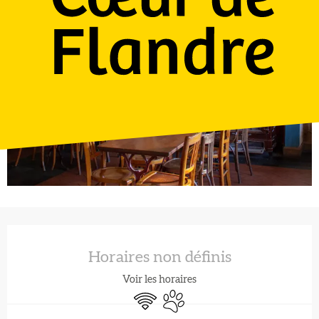
Ouverture et coordonnées
Horaires non définis
Voir les horaires
WiFi
Animaux acceptés