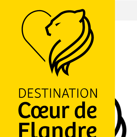
Accueil
La ferme des dames
La ferme des dames
3 Rue d'Adam, 59181 Steenwerck
M'y rendre
Ajouter aux favoris
Partager
LOGO