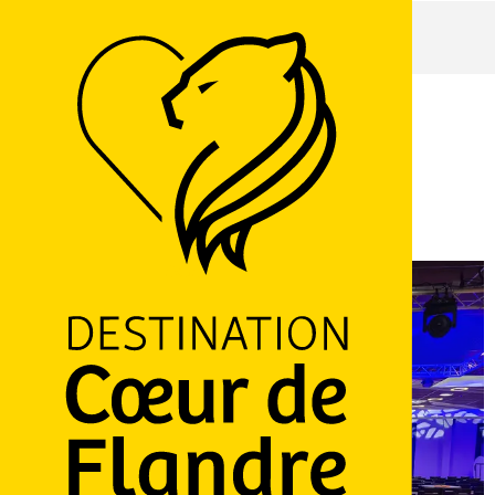
Accueil
Le clos Saint Julien
Le clos Saint Julien
Avenue de Saint-Omer, 59190 Hazebrouck
M'y rendre
Ajouter aux favoris
Partager
LOGO