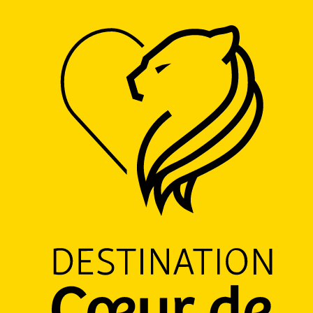
Accueil
Le panoramic
Le panoramic
RESTAURANT
CUISINE TRADITIONNELLE
PRODUITS RÉGIONAUX
4 bis, Grand Place, 59670 Cassel
M'y rendre
Ajouter aux favoris
Partager
LOGO