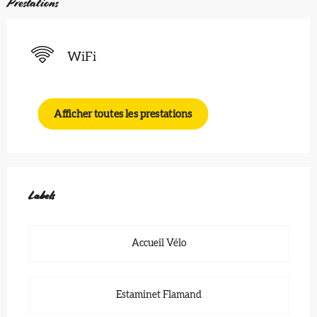
Prestations
WiFi
Afficher toutes les prestations
Offres de prestations
Labels
Labels
Accueil Vélo
Estaminet Flamand