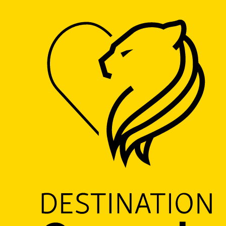
Accueil
L'éphémère
L'éphémère
RESTAURANT
CUISINE DU MONDE
CUISINE FRANÇAISE
CUISINE GASTRONOMIQUE
CUISINE RÉGIONALE
CUISINE TRADITIONNELLE
PRODUITS RÉGIONAUX
20 Rue de la Clef, 59190 Hazebrouck
M'y rendre
Ajouter aux favoris
Partager
LOGO