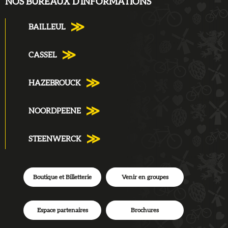
NOS BUREAUX D'INFORMATIONS
BAILLEUL
CASSEL
HAZEBROUCK
NOORDPEENE
STEENWERCK
Boutique et Billetterie
Venir en groupes
Espace partenaires
Brochures