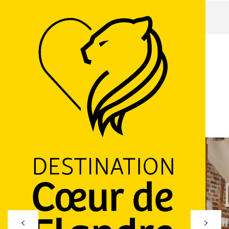
Accueil
L'hazewinde
L'hazewinde
RESTAURANT
CUISINE TRADITIONNELLE
13 Place de l'Église, 59114 Saint-Sylvestre-Cappel
M'y rendre
Ajouter aux favoris
Partager
LOGO