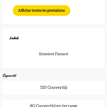
Afficher toutes les prestations
Offres de prestations
Labels
Labels
Estaminet Flamand
Capacité
110 Couvert(s)
40 Couvert(s) en terrasse