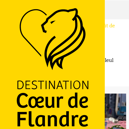
Accueil
Marché de Bailleul
Mardi 4 août de 08:00 à 13:00 / Mardi 11 août de
08:00 à 13:00 / ...
Marché de Bailleul
TERROIR, SAVOIR-FAIRE ET BROCANTES
MARCHÉ
Place du Cardinal Achille Liénart, 59270 Bailleul
M'y rendre
LOGO
Ajouter aux favoris
Partager