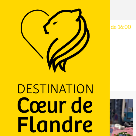
Accueil
Marché de Flêtre
Jeudi 6 août de 16:00 à 19:00 / Jeudi 13 août de 16:00
à 19:00 / ...
Marché de Flêtre
TERROIR, SAVOIR-FAIRE ET BROCANTES
MARCHÉ
59270 Flêtre
LOGO
M'y rendre
Ajouter aux favoris
Partager