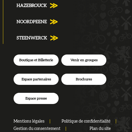
HAZEBROUCK
NOORDPEENE
STEENWERCK
Boutique et Billetterie
Venir en groupes
Espace partenaires
Brochures
Espace presse
Mentions légales
Politique de confidentialité
Gestion du consentement
Plan du site