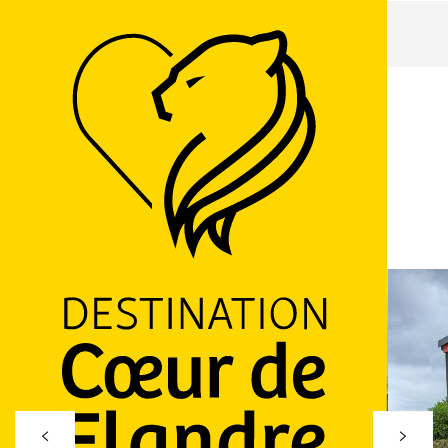
Accueil
Monts de Flandre insolite
Monts de Flandre insolite
CHAMBRE D'HÔTES
36 Rue de Godewaersvelde, 59270 Berthen
M'y rendre
Ajouter aux favoris
Partager
LOGO