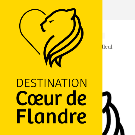
Accueil
Piscine Aquabelle
Piscine Aquabelle
ACTIVITÉS SPORTIVES
PISCINE
SUR L'EAU OU SUR LE SABLE
4 Avenue Pierre de Coubertin, 59270 Bailleul
M'y rendre
Ajouter aux favoris
Partager
LOGO