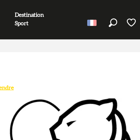
Destination
Sport
Recherc
Voir l
endre