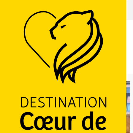
Accueil
Visite découverte de l'art du vitrail
Jeudi 13 août à 14:00 / Samedi 22 août à 15:00
Visite découverte de l'art du vitrail
75 Place Saint-Martin, 59114 Terdeghem
M'y rendre
Ajouter aux favoris
Partager
LOGO