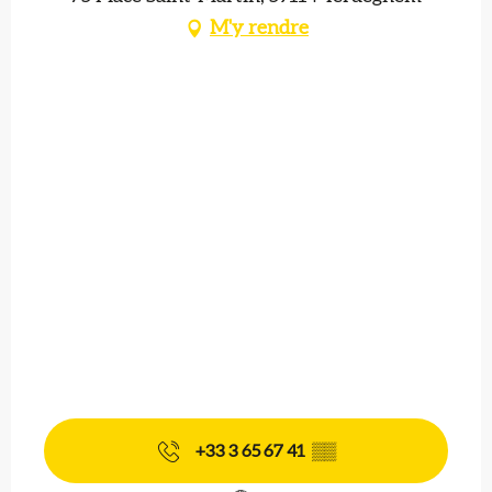
M'y rendre
+33 3 65 67 41
▒▒