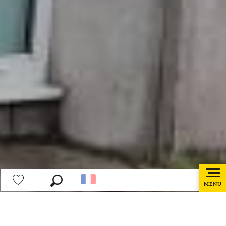
MENU
Recherche
Voir les favoris
Accueil
Préparer mon séjour
Les bureaux d’information touristique
Bureau d’information touristique d’Hazebrouck