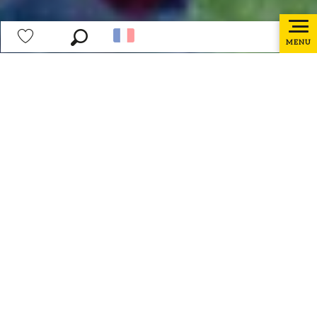
MENU
Recherche
Voir les favoris
Accueil
Préparer mon séjour
Week-ends et courts séjours
Week-end Trail dans les Monts de Flandre
Week-end Trail – Niveau expérimenté
Explorez l’évasion ultime en Flandre avec notre
incontournable escapade Trail dans les monts de
Flandre ! Succombez au charme d’une nuitée dans
une chambre d’hôte, un gîte ou un lieu au charme
insolite. Immergez-vous dans une expérience
gastronomique d’exception en dégustant un dîner
raffiné dans une table d’hôte de renom ou dans un
estaminet. Ensuite, accordez-vous un
entrainement Trail avec un entraînement